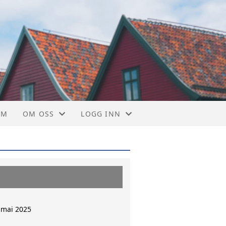
UM
OM OSS
LOGG INN
KONTAKT OSS
LOGG INN GNIST
KONTONUMMER
MEDLEMSKAP
 mai 2025
STYRET