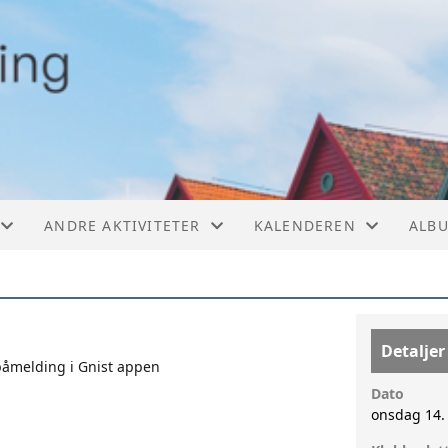
ANDRE AKTIVITETER
KALENDEREN
ALB
GER
SVØMMING
KALENDER
TRENING PÅ SENTER
LISTE
Detaljer
påmelding i Gnist appen
UNG GRUPPEE 18-40ÅR
Dato
onsdag 14.
YOGA